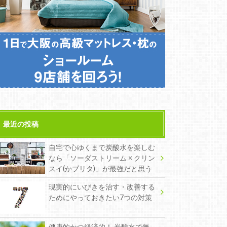
最近の投稿
自宅で心ゆくまで炭酸水を楽しむ
なら「ソーダストリーム × クリン
スイ(かブリタ)」が最強だと思う
現実的にいびきを治す・改善する
ためにやっておきたい7つの対策
健康的かつ経済的！ 炭酸水で無