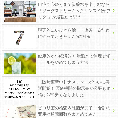
自宅で心ゆくまで炭酸水を楽しむなら
「ソーダストリーム × クリンスイ(かブ
リタ)」が最強だと思う
現実的にいびきを治す・改善するため
にやっておきたい7つの対策
健康的かつ経済的！ 炭酸水で無理せず
ビールをやめてしまう方法
【随時更新中】ナステントがついに再
販開始！ 医療機関の指示書が必要も価
格は23%安くなりました！
ピロリ菌の検査＆除菌が完了！ 合計の
費用や通院回数をまとめてみた